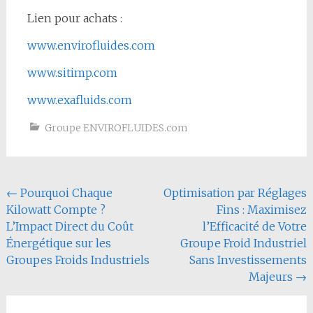
Lien pour achats :
www.envirofluides.com
www.sitimp.com
www.exafluids.com
Groupe ENVIROFLUIDES.com
Navigation
←
Pourquoi Chaque
Optimisation par Réglages
Kilowatt Compte ?
Fins : Maximisez
de
L’Impact Direct du Coût
l’Efficacité de Votre
l'article
Énergétique sur les
Groupe Froid Industriel
Groupes Froids Industriels
Sans Investissements
Majeurs
→