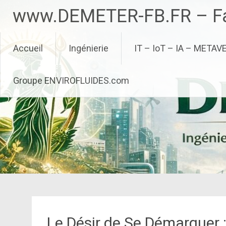
Aller
www.DEMETER-FB.FR – Fa
au
contenu
principal
Accueil
Ingénierie
IT – IoT – IA – METAV
Groupe ENVIROFLUIDES.com
Le Désir de Se Démarquer :