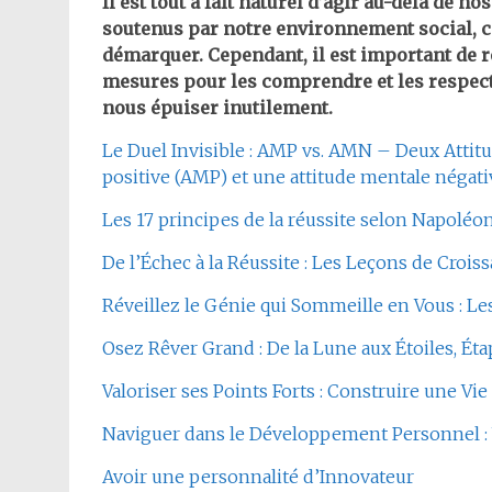
Il est tout à fait naturel d’agir au-delà de 
soutenus par notre environnement social, c
démarquer. Cependant, il est important de r
mesures pour les comprendre et les respecte
nous épuiser inutilement.
Le Duel Invisible : AMP vs. AMN – Deux Attitu
positive (AMP) et une attitude mentale négat
Les 17 principes de la réussite selon Napoléon
De l’Échec à la Réussite : Les Leçons de Croi
Réveillez le Génie qui Sommeille en Vous : Les
Osez Rêver Grand : De la Lune aux Étoiles, Ét
Valoriser ses Points Forts : Construire une Vi
Naviguer dans le Développement Personnel : Ve
Avoir une personnalité d’Innovateur