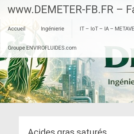
Aller
www.DEMETER-FB.FR – Fa
au
contenu
principal
Accueil
Ingénierie
IT – IoT – IA – METAV
Groupe ENVIROFLUIDES.com
Acides gras saturés