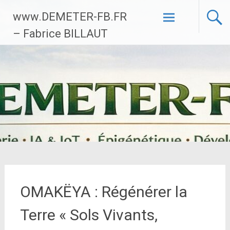
Aller
www.DEMETER-FB.FR
au
contenu
– Fabrice BILLAUT
principal
OMAKËYA : Régénérer la
Terre « Sols Vivants,