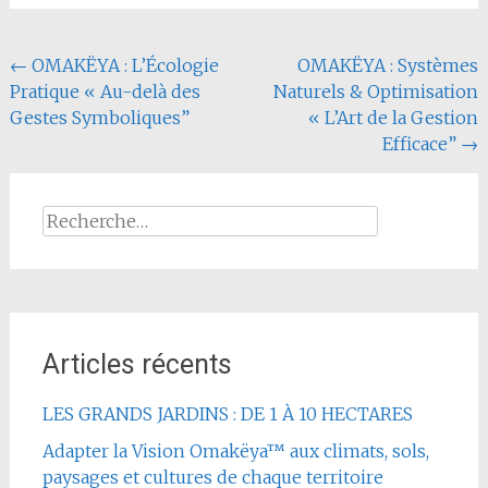
Navigation
←
OMAKËYA : L’Écologie
OMAKËYA : Systèmes
Pratique « Au-delà des
Naturels & Optimisation
de
Gestes Symboliques”
« L’Art de la Gestion
l'article
Efficace”
→
Rechercher :
Articles récents
LES GRANDS JARDINS : DE 1 À 10 HECTARES
Adapter la Vision Omakëya™ aux climats, sols,
paysages et cultures de chaque territoire