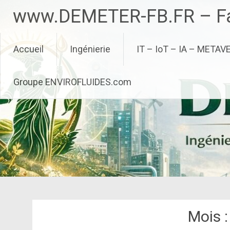
Aller
www.DEMETER-FB.FR – Fa
au
contenu
principal
Accueil
Ingénierie
IT – IoT – IA – METAV
Groupe ENVIROFLUIDES.com
Mois 