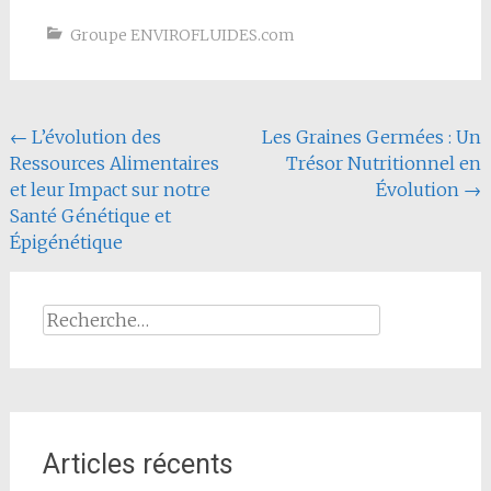
Groupe ENVIROFLUIDES.com
Navigation
←
L’évolution des
Les Graines Germées : Un
Ressources Alimentaires
Trésor Nutritionnel en
de
et leur Impact sur notre
Évolution
→
l'article
Santé Génétique et
Épigénétique
Rechercher :
Articles récents