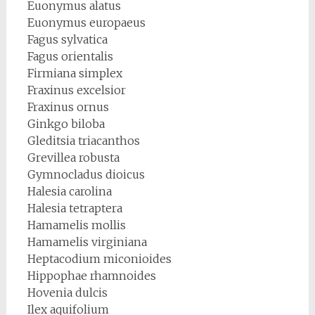
Euonymus alatus
Euonymus europaeus
Fagus sylvatica
Fagus orientalis
Firmiana simplex
Fraxinus excelsior
Fraxinus ornus
Ginkgo biloba
Gleditsia triacanthos
Grevillea robusta
Gymnocladus dioicus
Halesia carolina
Halesia tetraptera
Hamamelis mollis
Hamamelis virginiana
Heptacodium miconioides
Hippophae rhamnoides
Hovenia dulcis
Ilex aquifolium