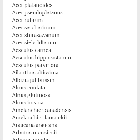
Acer platanoides
Acer pseudoplatanus
Acer rubrum
Acer saccharinum
Acer shirasawanum
Acer sieboldianum
Aesculus carnea
Aesculus hippocastanum
Aesculus parviflora
Ailanthus altissima
Albizia julibrissin
Alnus cordata
Alnus glutinosa
Alnus incana
Amelanchier canadensis
Amelanchier lamarckii
Araucaria araucana
Arbutus menziesii
Arbutus unedo