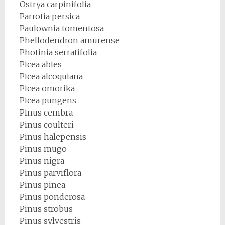
Ostrya carpinifolia
Parrotia persica
Paulownia tomentosa
Phellodendron amurense
Photinia serratifolia
Picea abies
Picea alcoquiana
Picea omorika
Picea pungens
Pinus cembra
Pinus coulteri
Pinus halepensis
Pinus mugo
Pinus nigra
Pinus parviflora
Pinus pinea
Pinus ponderosa
Pinus strobus
Pinus sylvestris