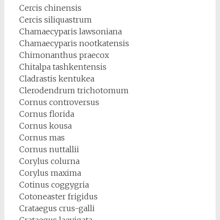
Cercis chinensis
Cercis siliquastrum
Chamaecyparis lawsoniana
Chamaecyparis nootkatensis
Chimonanthus praecox
Chitalpa tashkentensis
Cladrastis kentukea
Clerodendrum trichotomum
Cornus controversus
Cornus florida
Cornus kousa
Cornus mas
Cornus nuttallii
Corylus colurna
Corylus maxima
Cotinus coggygria
Cotoneaster frigidus
Crataegus crus-galli
Crataegus laevigata