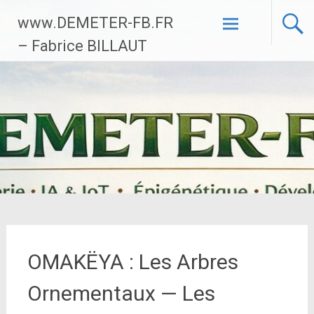
Aller
www.DEMETER-FB.FR
au
contenu
– Fabrice BILLAUT
principal
OMAKËYA : Les Arbres
Ornementaux — Les