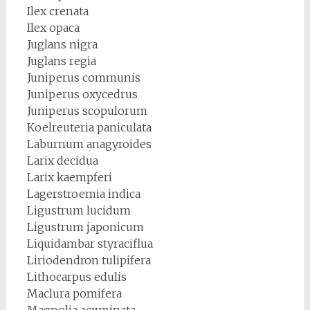
Ilex crenata
Ilex opaca
Juglans nigra
Juglans regia
Juniperus communis
Juniperus oxycedrus
Juniperus scopulorum
Koelreuteria paniculata
Laburnum anagyroides
Larix decidua
Larix kaempferi
Lagerstroemia indica
Ligustrum lucidum
Ligustrum japonicum
Liquidambar styraciflua
Liriodendron tulipifera
Lithocarpus edulis
Maclura pomifera
Magnolia acuminata