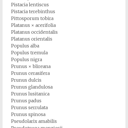
Pistacia lentiscus
Pistacia terebinthus
Pittosporum tobira
Platanus × acerifolia
Platanus occidentalis
Platanus orientalis
Populus alba
Populus tremula
Populus nigra
Prunus × blireana
Prunus cerasifera
Prunus dulcis
Prunus glandulosa
Prunus lusitanica
Prunus padus
Prunus serrulata
Prunus spinosa
Pseudolarix amabilis
Pseudotsuga menziesii