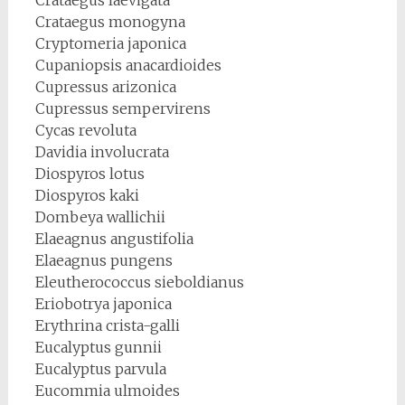
Crataegus monogyna
Cryptomeria japonica
Cupaniopsis anacardioides
Cupressus arizonica
Cupressus sempervirens
Cycas revoluta
Davidia involucrata
Diospyros lotus
Diospyros kaki
Dombeya wallichii
Elaeagnus angustifolia
Elaeagnus pungens
Eleutherococcus sieboldianus
Eriobotrya japonica
Erythrina crista-galli
Eucalyptus gunnii
Eucalyptus parvula
Eucommia ulmoides