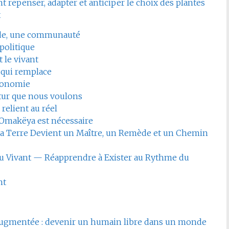
repenser, adapter et anticiper le choix des plantes
x
de, une communauté
politique
t le vivant
 qui remplace
tonomie
ur que nous voulons
relient au réel
Omakëya est nécessaire
la Terre Devient un Maître, un Remède et un Chemin
du Vivant — Réapprendre à Exister au Rythme du
nt
e augmentée : devenir un humain libre dans un monde