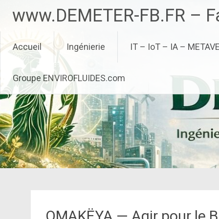
Aller
www.DEMETER-FB.FR – Fa
au
contenu
principal
Accueil
Ingénierie
IT – IoT – IA – METAV
Groupe ENVIROFLUIDES.com
OMAKËYA — Agir pour le Bi