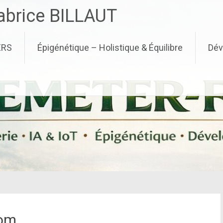
brice BILLAUT
ERS
Épigénétique – Holistique & Équilibre
Dév
com