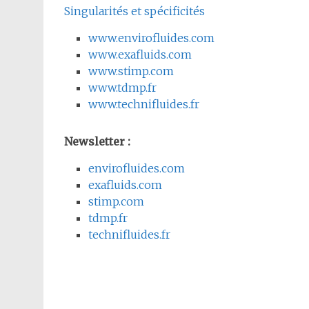
Singularités et spécificités
www.envirofluides.com
www.exafluids.com
www.stimp.com
www.tdmp.fr
www.technifluides.fr
Newsletter :
envirofluides.com
exafluids.com
stimp.com
tdmp.fr
technifluides.fr