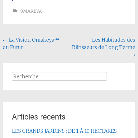
OMAKEYA
Navigation
←
La Vision Omakëya™
Les Habitudes des
du Futur
Bâtisseurs de Long Terme
de
→
l'article
Rechercher :
Articles récents
LES GRANDS JARDINS : DE 1 À 10 HECTARES