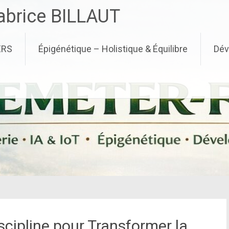
brice BILLAUT
ERS
Épigénétique – Holistique & Équilibre
Dév
scipline pour Transformer la