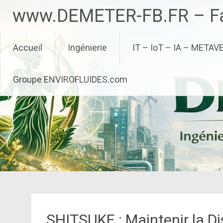
Aller
www.DEMETER-FB.FR – Fa
au
contenu
principal
Accueil
Ingénierie
IT – IoT – IA – METAV
Groupe ENVIROFLUIDES.com
SHITSUKE : Maintenir la Di