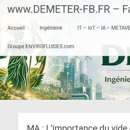
Aller
www.DEMETER-FB.FR – Fa
au
contenu
principal
Accueil
Ingénierie
IT – IoT – IA – METAV
Groupe ENVIROFLUIDES.com
MA : L’importance du vide e