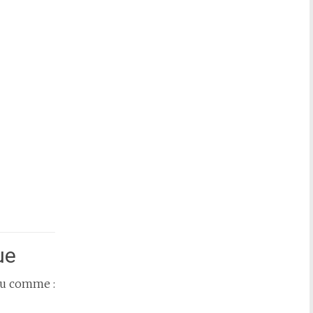
ue
çu comme :