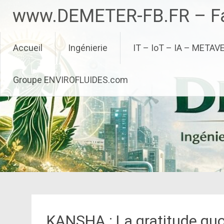
Aller
www.DEMETER-FB.FR – Fa
au
contenu
principal
Accueil
Ingénierie
IT – IoT – IA – METAV
Groupe ENVIROFLUIDES.com
KANSHA : La gratitude quot