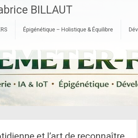
brice BILLAUT
ERS
Épigénétique – Holistique & Équilibre
Dév
idienne et l’art de reconnaître