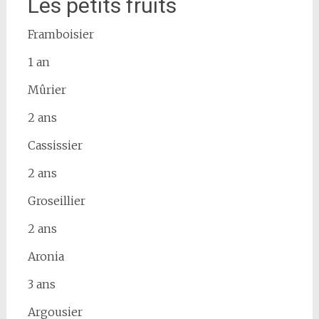
Les petits fruits
Framboisier
1 an
Mûrier
2 ans
Cassissier
2 ans
Groseillier
2 ans
Aronia
3 ans
Argousier