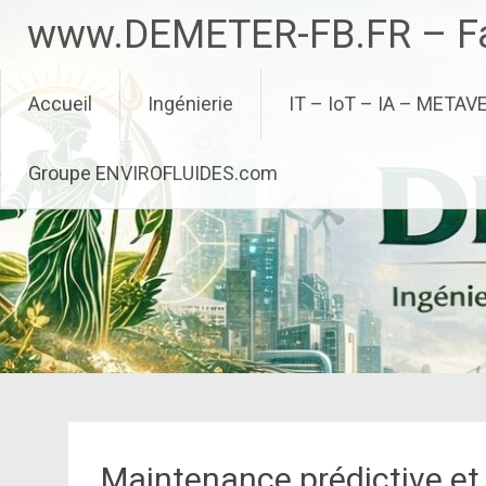
Aller
www.DEMETER-FB.FR – Fa
au
contenu
principal
Accueil
Ingénierie
IT – IoT – IA – METAV
Groupe ENVIROFLUIDES.com
Maintenance prédictive et 