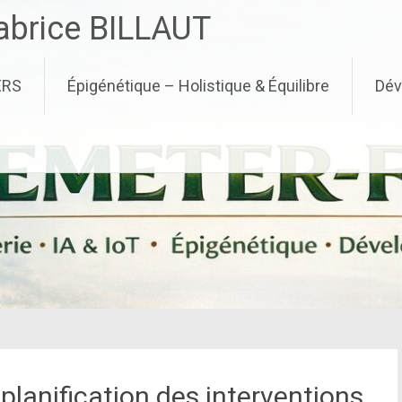
brice BILLAUT
ERS
Épigénétique – Holistique & Équilibre
Dév
planification des interventions