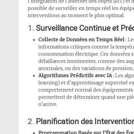
l’intégration de l’Internet des objets (IoT) et de
possible de surveiller en temps réel les équipe
interventions au moment le plus optimal.
1.
Surveillance Continue et Pré
Collecte de Données en Temps Réel
: Le
informations critiques comme la températu
consommation électrique. Ces données so
défaillances imminentes, comme des aug
anormales, ou des variations de pression.
Algorithmes Prédictifs avec IA
: Les alg
learning) et d’apprentissage supervisé e
comportement normal des équipements et
permettent de déterminer quand une pièc
n’arrive.
2.
Planification des Interventi
Programmation Basée sur l’État des É