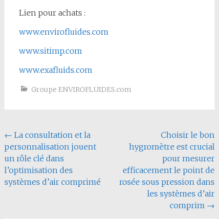
Lien pour achats :
www.envirofluides.com
www.sitimp.com
www.exafluids.com
Groupe ENVIROFLUIDES.com
Navigation
←
La consultation et la
Choisir le bon
personnalisation jouent
hygromètre est crucial
de
un rôle clé dans
pour mesurer
l'article
l’optimisation des
efficacement le point de
systèmes d’air comprimé
rosée sous pression dans
les systèmes d’air
comprim
→