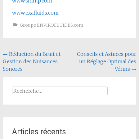
www.sitimp.com
www.exafluids.com
Groupe ENVIROFLUIDES.com
Navigation
←
Réduction du Bruit et
Conseils et Astuces pour
Gestion des Nuisances
un Réglage Optimal des
de
Sonores
Vérins
→
l'article
Rechercher :
Articles récents