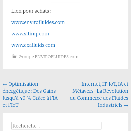
Lien pour achats :
www.envirofluides.com
www.sitimp.com
www.exafluids.com
Groupe ENVIROFLUIDES.com
Navigation
←
Optimisation
Internet, IT, IoT, IA et
énergétique : Des Gains
Métavers : La Révolution
de
Jusqu’à 40 % Grâce à l’IA
du Commerce des Fluides
l'article
et l’IoT
Industriels
→
Rechercher :