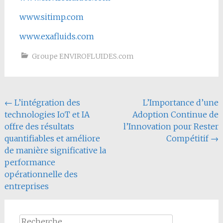
www.sitimp.com
www.exafluids.com
Groupe ENVIROFLUIDES.com
Navigation
←
L’intégration des
L’Importance d’une
technologies IoT et IA
Adoption Continue de
de
offre des résultats
l’Innovation pour Rester
l'article
quantifiables et améliore
Compétitif
→
de manière significative la
performance
opérationnelle des
entreprises
Rechercher :