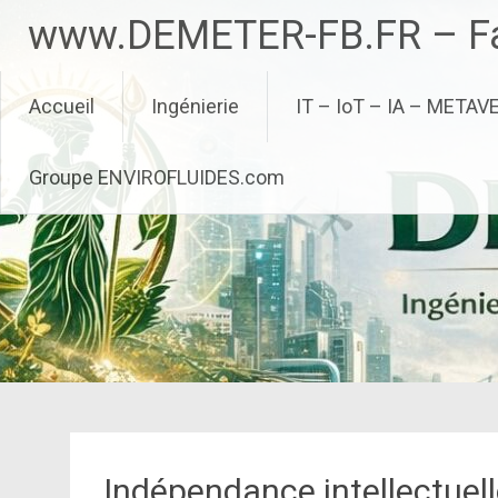
Aller
www.DEMETER-FB.FR – Fa
au
contenu
principal
Accueil
Ingénierie
IT – IoT – IA – METAV
Groupe ENVIROFLUIDES.com
Indépendance intellectuell