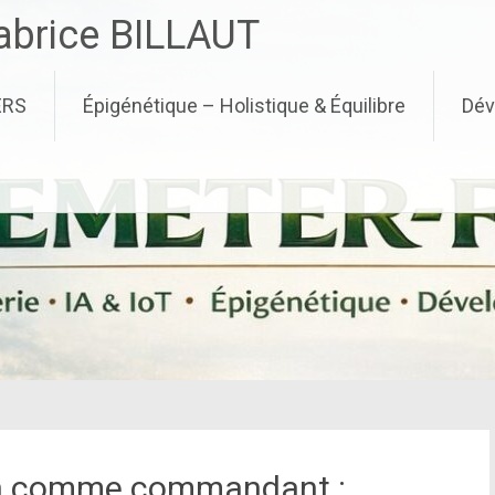
brice BILLAUT
ERS
Épigénétique – Holistique & Équilibre
Dév
in comme commandant :