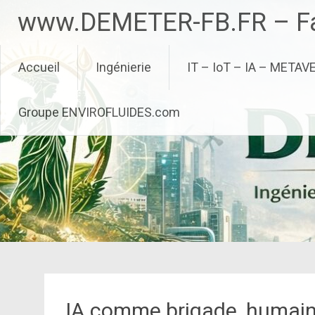
Aller
www.DEMETER-FB.FR – Fa
au
contenu
principal
Accueil
Ingénierie
IT – IoT – IA – METAV
Groupe ENVIROFLUIDES.com
IA comme brigade, huma