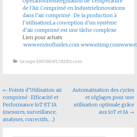
Opérationnels
Régulation de Température
de l’Air Comprimé en Industrie
Innovations
dans l’air comprimé : De la production à
l’utilisation
La conception d’un système
d’air comprimé est une tâche complexe
Lien pour achats
:
www.envirofluides.com
www.sitimp.com
www.ex
Groupe ENVIROFLUIDES.com
Navigation
←
Points d’Utilisation air
Automatisation des cycles
comprimé : Efficacité et
et réglages pour une
de
Performance IoT ET IA
utilisation optimale grâce
l'article
(mesures, surveillance,
aux IoT et IA
→
analyses, correctifs, …)