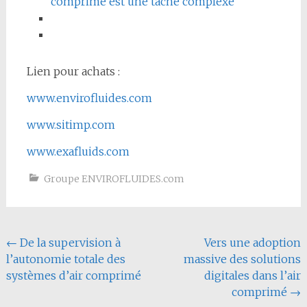
comprimé est une tâche complexe
Lien pour achats :
www.envirofluides.com
www.sitimp.com
www.exafluids.com
Groupe ENVIROFLUIDES.com
Navigation
←
De la supervision à
Vers une adoption
l’autonomie totale des
massive des solutions
de
systèmes d’air comprimé
digitales dans l’air
l'article
comprimé
→