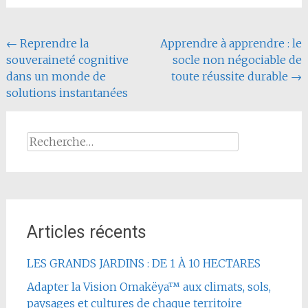
Navigation
←
Reprendre la
Apprendre à apprendre : le
souveraineté cognitive
socle non négociable de
de
dans un monde de
toute réussite durable
→
l'article
solutions instantanées
Rechercher :
Articles récents
LES GRANDS JARDINS : DE 1 À 10 HECTARES
Adapter la Vision Omakëya™ aux climats, sols,
paysages et cultures de chaque territoire