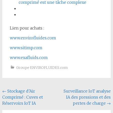
comprimé est une tâche complexe
Lien pour achats :
www.envirofluides.com
www.sitimp.com
www.exafluids.com
Groupe ENVIROFLUIDES.com
Navigation
←
Stockage d’Air
Surveillance IoT analyse
Comprimé : Cuves et
IA des pressions et des
de
Réservoirs IoT IA
pertes de charge
→
l'article