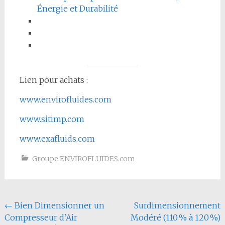
Énergie et Durabilité
Lien pour achats :
www.envirofluides.com
www.sitimp.com
www.exafluids.com
Groupe ENVIROFLUIDES.com
Navigation
←
Bien Dimensionner un
Surdimensionnement
Compresseur d’Air
Modéré (110 % à 120 %)
de