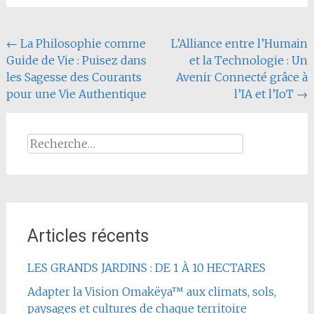
Navigation
←
La Philosophie comme
L’Alliance entre l’Humain
Guide de Vie : Puisez dans
et la Technologie : Un
de
les Sagesse des Courants
Avenir Connecté grâce à
l'article
pour une Vie Authentique
l’IA et l’IoT
→
Rechercher :
Articles récents
LES GRANDS JARDINS : DE 1 À 10 HECTARES
Adapter la Vision Omakëya™ aux climats, sols,
paysages et cultures de chaque territoire