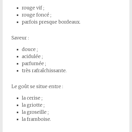
rouge vif ;
rouge foncé ;
parfois presque bordeaux.
Saveur :
douce ;
acidulée ;
parfumée ;
très rafraîchissante.
Le goût se situe entre :
la cerise ;
la griotte ;
la groseille ;
la framboise.