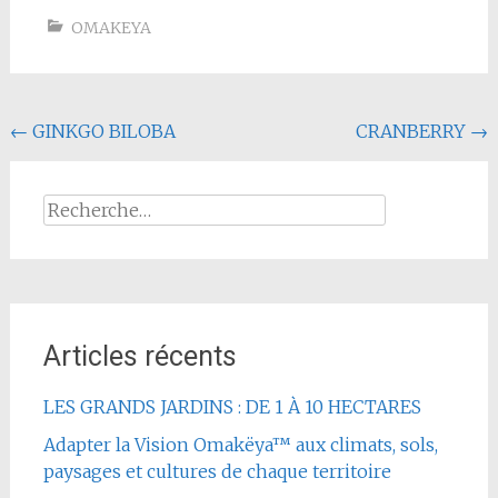
OMAKEYA
Navigation
←
GINKGO BILOBA
CRANBERRY
→
de
l'article
Rechercher :
Articles récents
LES GRANDS JARDINS : DE 1 À 10 HECTARES
Adapter la Vision Omakëya™ aux climats, sols,
paysages et cultures de chaque territoire