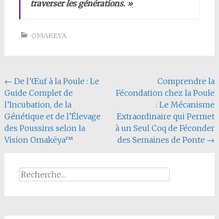
traverser les générations. »
OMAKEYA
Navigation
←
De l’Œuf à la Poule : Le
Comprendre la
Guide Complet de
Fécondation chez la Poule
de
l’Incubation, de la
: Le Mécanisme
l'article
Génétique et de l’Élevage
Extraordinaire qui Permet
des Poussins selon la
à un Seul Coq de Féconder
Vision Omakëya™
des Semaines de Ponte
→
Rechercher :