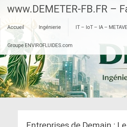
Aller
www.DEMETER-FB.FR – Fa
au
contenu
principal
Accueil
Ingénierie
IT – IoT – IA – METAV
Groupe ENVIROFLUIDES.com
Entreprises de Demain : Le 