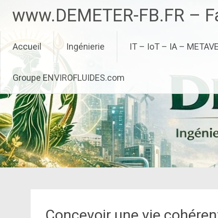
Aller
www.DEMETER-FB.FR – Fa
au
contenu
principal
Accueil
Ingénierie
IT – IoT – IA – METAV
Groupe ENVIROFLUIDES.com
Concevoir une vie cohérente