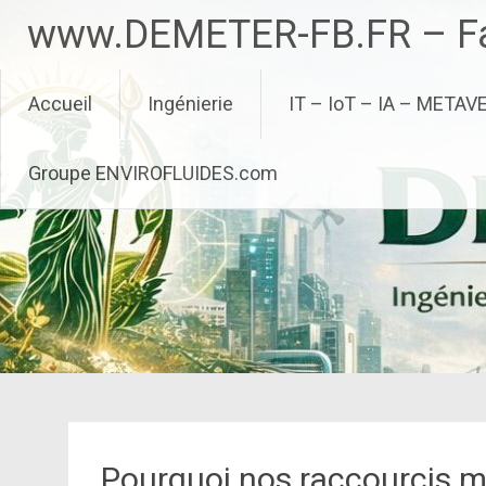
Aller
www.DEMETER-FB.FR – Fa
au
contenu
principal
Accueil
Ingénierie
IT – IoT – IA – METAV
Groupe ENVIROFLUIDES.com
Pourquoi nos raccourcis 