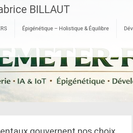
brice BILLAUT
ERS
Épigénétique – Holistique & Équilibre
Dév
mentaux gouvernent nos choix