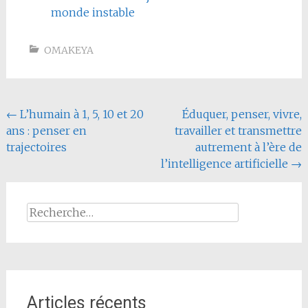
monde instable
OMAKEYA
Navigation
←
L’humain à 1, 5, 10 et 20
Éduquer, penser, vivre,
ans : penser en
travailler et transmettre
de
trajectoires
autrement à l’ère de
l'article
l’intelligence artificielle
→
Rechercher :
Articles récents