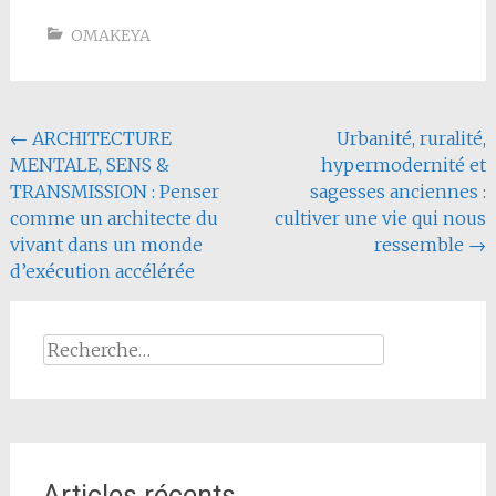
OMAKEYA
Navigation
←
ARCHITECTURE
Urbanité, ruralité,
MENTALE, SENS &
hypermodernité et
de
TRANSMISSION : Penser
sagesses anciennes :
l'article
comme un architecte du
cultiver une vie qui nous
vivant dans un monde
ressemble
→
d’exécution accélérée
Rechercher :
Articles récents