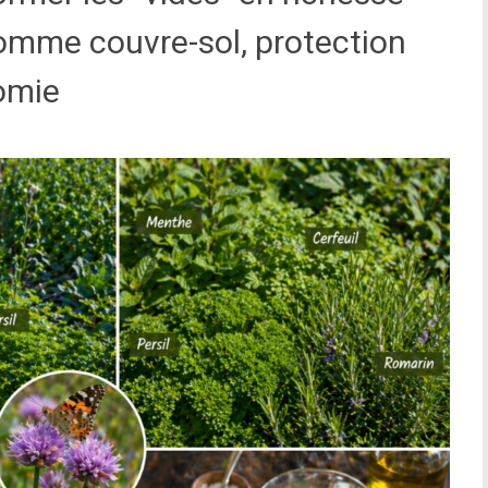
omme couvre-sol, protection
omie