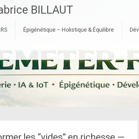
brice BILLAUT
ERS
Épigénétique – Holistique & Équilibre
Dév
rmer les “vides” en richesse —