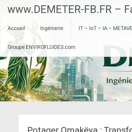
Aller
www.DEMETER-FB.FR – Fa
au
contenu
principal
Accueil
Ingénierie
IT – IoT – IA – METAV
Groupe ENVIROFLUIDES.com
Potager Omakëya : Transfo