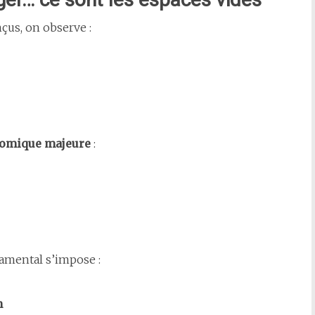
çus, on observe :
nomique majeure
:
damental s’impose :
n