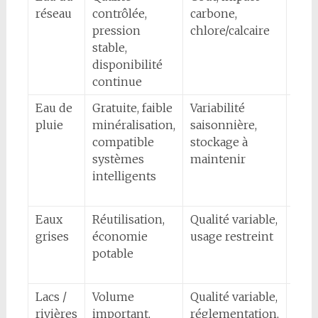
réseau
contrôlée,
carbone,
sens
pression
chlore/calcaire
semi
stable,
com
disponibilité
pon
continue
Eau de
Gratuite, faible
Variabilité
Mic
pluie
minéralisation,
saisonnière,
irri
compatible
stockage à
plan
systèmes
maintenir
pots
intelligents
irri
aut
Eaux
Réutilisation,
Qualité variable,
Zon
grises
économie
usage restreint
orn
potable
haie
forê
Lacs /
Volume
Qualité variable,
Pota
rivières
important,
réglementation,
exte