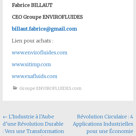
Fabrice BILLAUT
CEO Groupe ENVIROFLUIDES
billaut.fabrice@gmail.com
Lien pour achats :
www.envirofluides.com
www.sitimp.com
www.exafluids.com
Groupe ENVIROFLUIDES.com
Navigation
←
L’Industrie à l’Aube
Révolution Circulaire : 4
d’une Révolution Durable
Applications Industrielles
de
: Vers une Transformation
pour une Économie