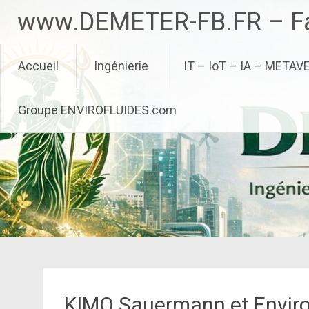
Aller
www.DEMETER-FB.FR – Fa
au
contenu
principal
Accueil
Ingénierie
IT – IoT – IA – METAV
Groupe ENVIROFLUIDES.com
KIMO Sauermann et Envirof