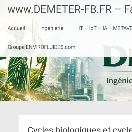
Aller
www.DEMETER-FB.FR – Fa
au
contenu
principal
Accueil
Ingénierie
IT – IoT – IA – METAV
Groupe ENVIROFLUIDES.com
Cycles biologiques et cycl