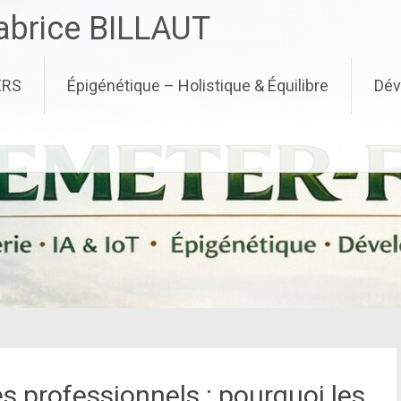
brice BILLAUT
ERS
Épigénétique – Holistique & Équilibre
Dév
es professionnels : pourquoi les