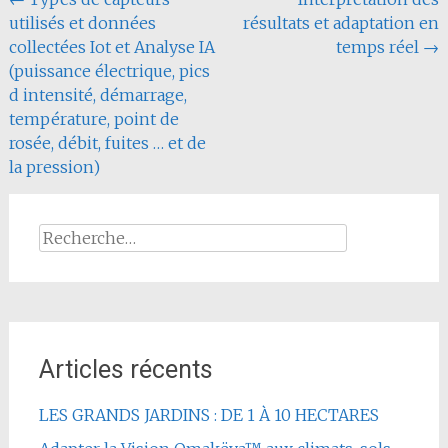
Navigation
utilisés et données
résultats et adaptation en
de
collectées Iot et Analyse IA
temps réel
→
l'article
(puissance électrique, pics
d intensité, démarrage,
température, point de
rosée, débit, fuites … et de
la pression)
Rechercher :
Articles récents
LES GRANDS JARDINS : DE 1 À 10 HECTARES