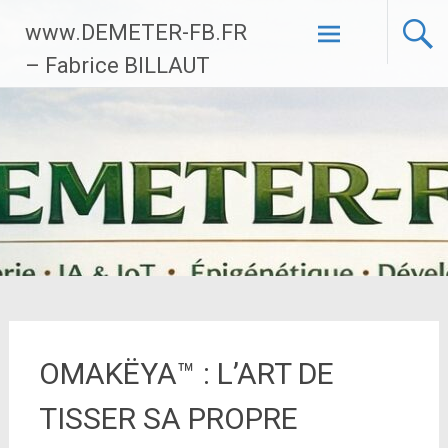
Aller
www.DEMETER-FB.FR
au
contenu
– Fabrice BILLAUT
principal
OMAKËYA™ : L’ART DE
TISSER SA PROPRE