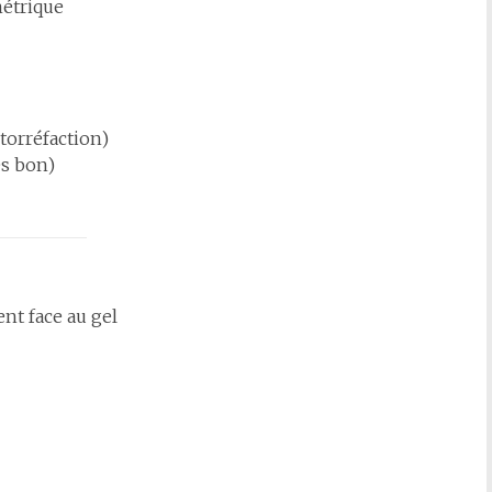
étrique
 torréfaction)
s bon)
nt face au gel