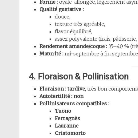
Forme :
ovale-allongée, légèrement asym
Qualité gustative :
douce,
texture très agréable,
flavor équilibré,
assez polyvalente (frais, pâtisserie,
Rendement amande/coque :
35–40 % (trè
Maturité :
mi-septembre à fin septembre
4. Floraison & Pollinisation
Floraison :
tardive
, très bon comporteme
Autofertilité :
non
Pollinisateurs compatibles :
Tuono
Ferragnès
Lauranne
Cristomorto