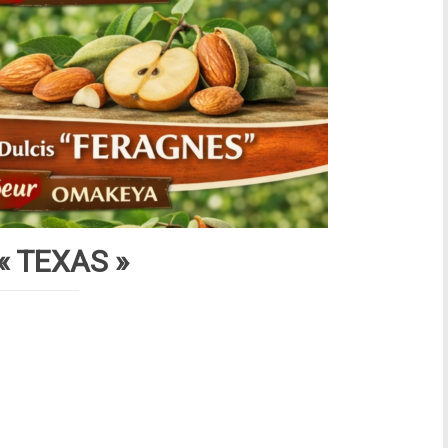
 « TEXAS »