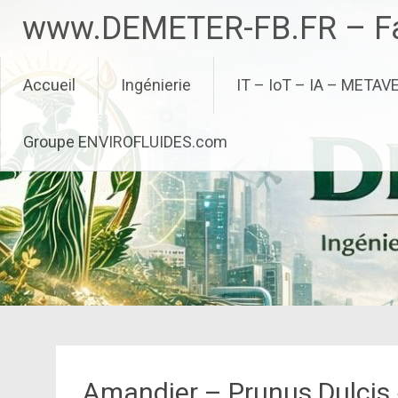
Aller
www.DEMETER-FB.FR – Fa
au
contenu
principal
Accueil
Ingénierie
IT – IoT – IA – METAV
Groupe ENVIROFLUIDES.com
Amandier – Prunus Dulcis