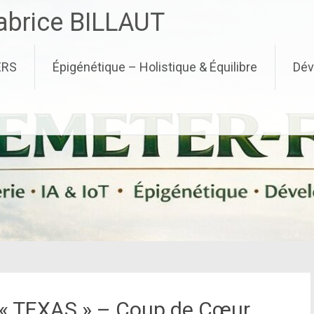
brice BILLAUT
ERS
Épigénétique – Holistique & Équilibre
Dév
 « TEXAS » – Coup de Cœur