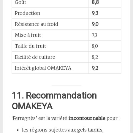
Goût
8,8
Production
9,3
Résistance au froid
9,0
Mise à fruit
7,3
Taille du fruit
8,0
Facilité de culture
8,2
Intérêt global OMAKEYA
9,2
11. Recommandation
OMAKEYA
‘Ferragnès’ est la variété
incontournable
pour :
les régions sujettes aux gels tardifs,