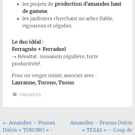
les projets de
production d’amandes haut
de gamme
,
les jardiniers cherchant un arbre fiable,
vigoureux et régulier.
Le duo idéal :
Ferragnès + Ferraduel
→ Résultat : nouaison régulière, forte
productivité.
Pour un verger mixte, associer avec :
Lauranne, Turono, Tuono
.
OMAKEYA
Navigation
←
Amandier – Prunus
Amandier – Prunus Dulcis
Dulcis « TURONO » –
« TEXAS » – Coup de
de