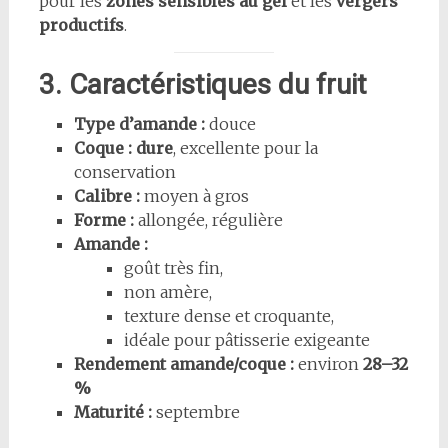
pour les
zones sensibles au gel
et les
vergers
productifs
.
3. Caractéristiques du fruit
Type d’amande :
douce
Coque :
dure
, excellente pour la
conservation
Calibre :
moyen à gros
Forme :
allongée, régulière
Amande :
goût très fin,
non amère,
texture dense et croquante,
idéale pour pâtisserie exigeante
Rendement amande/coque :
environ
28–32
%
Maturité :
septembre