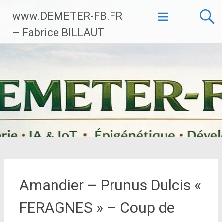
Aller
www.DEMETER-FB.FR
au
contenu
– Fabrice BILLAUT
principal
Amandier – Prunus Dulcis «
FERAGNES » – Coup de