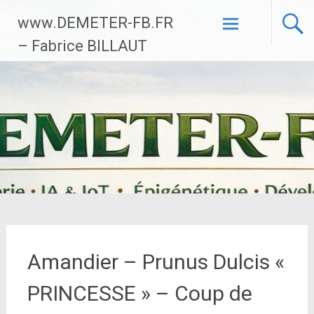
Aller
www.DEMETER-FB.FR
au
contenu
– Fabrice BILLAUT
principal
Amandier – Prunus Dulcis «
PRINCESSE » – Coup de