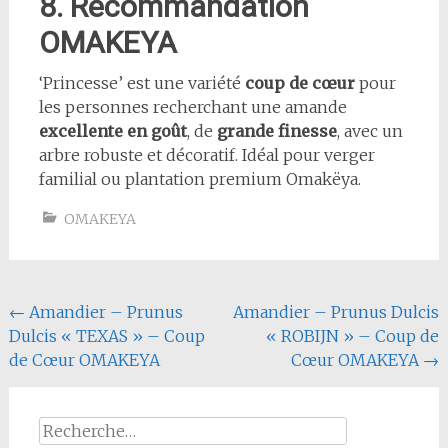
8. Recommandation
OMAKEYA
‘Princesse’ est une variété
coup de cœur
pour
les personnes recherchant une amande
excellente en goût
, de
grande finesse
, avec un
arbre robuste et décoratif. Idéal pour verger
familial ou plantation premium Omakëya.
OMAKEYA
Navigation
←
Amandier – Prunus
Amandier – Prunus Dulcis
Dulcis « TEXAS » – Coup
« ROBIJN » – Coup de
de
de Cœur OMAKEYA
Cœur OMAKEYA
→
l'article
Rechercher :