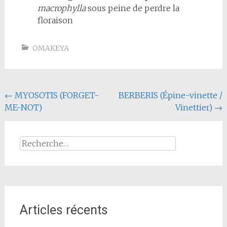
macrophylla
sous peine de perdre la
floraison
OMAKEYA
Navigation
←
MYOSOTIS (FORGET-
BERBERIS (Épine-vinette /
ME-NOT)
Vinettier)
→
de
l'article
Rechercher :
Articles récents