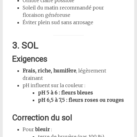
Ombre claire possible
Soleil du matin recommandé pour
floraison généreuse
Éviter plein sud sans arrosage
3. SOL
Exigences
Frais, riche, humifère
, légèrement
drainant
pH influent sur la couleur :
pH 5 à 6 : fleurs bleues
pH 6,5 à 7,5 : fleurs roses ou rouges
Correction du sol
Pour
bleuir
:
terre de bruyère (pas 100 %)