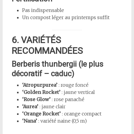
Pas indispensable
Un compost léger au printemps suffit
6. VARIÉTÉS
RECOMMANDÉES
Berberis thunbergii (le plus
décoratif – caduc)
‘Atropurpurea’
: rouge foncé
‘Golden Rocket’
: jaune vertical
‘Rose Glow’
: rose panaché
‘Aurea’
: jaune clair
‘Orange Rocket’
: orange compact
‘Nana’
: variété naine (0,5 m)