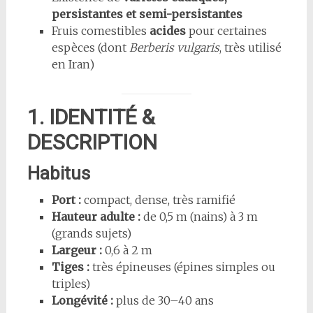
persistantes et semi-persistantes
Fruis comestibles
acides
pour certaines
espèces (dont
Berberis vulgaris
, très utilisé
en Iran)
1. IDENTITÉ &
DESCRIPTION
Habitus
Port :
compact, dense, très ramifié
Hauteur adulte :
de 0,5 m (nains) à 3 m
(grands sujets)
Largeur :
0,6 à 2 m
Tiges :
très épineuses (épines simples ou
triples)
Longévité :
plus de 30–40 ans