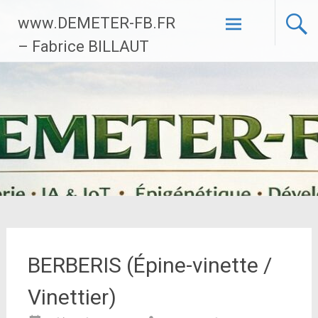
Aller
www.DEMETER-FB.FR
au
contenu
– Fabrice BILLAUT
principal
BERBERIS (Épine-vinette /
Vinettier)