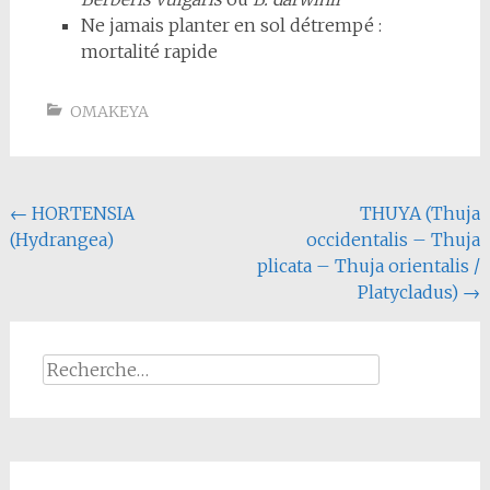
Ne jamais planter en sol détrempé :
mortalité rapide
OMAKEYA
Navigation
←
HORTENSIA
THUYA (Thuja
(Hydrangea)
occidentalis – Thuja
de
plicata – Thuja orientalis /
l'article
Platycladus)
→
Rechercher :