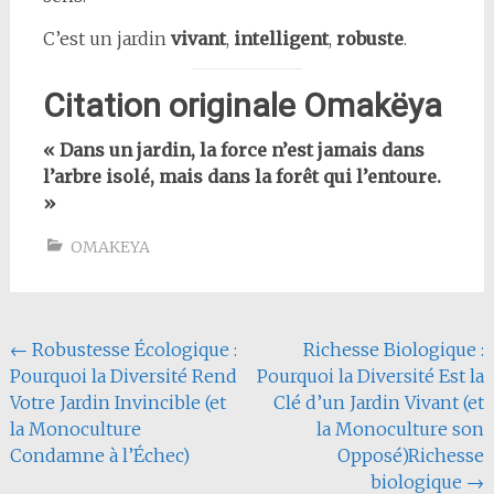
C’est un jardin
vivant
,
intelligent
,
robuste
.
Citation originale Omakëya
« Dans un jardin, la force n’est jamais dans
l’arbre isolé, mais dans la forêt qui l’entoure.
»
OMAKEYA
Navigation
←
Robustesse Écologique :
Richesse Biologique :
Pourquoi la Diversité Rend
Pourquoi la Diversité Est la
de
Votre Jardin Invincible (et
Clé d’un Jardin Vivant (et
l'article
la Monoculture
la Monoculture son
Condamne à l’Échec)
Opposé)Richesse
biologique
→