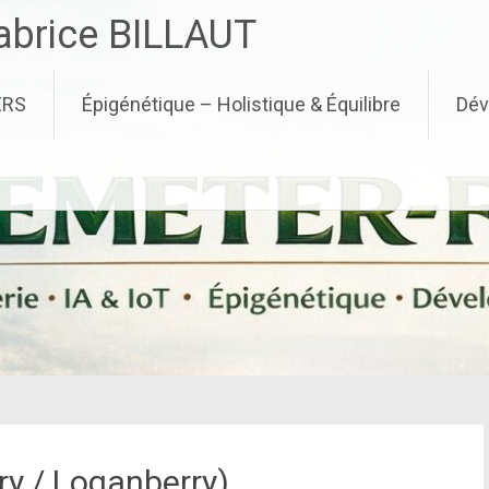
brice BILLAUT
ERS
Épigénétique – Holistique & Équilibre
Dév
ry / Loganberry)