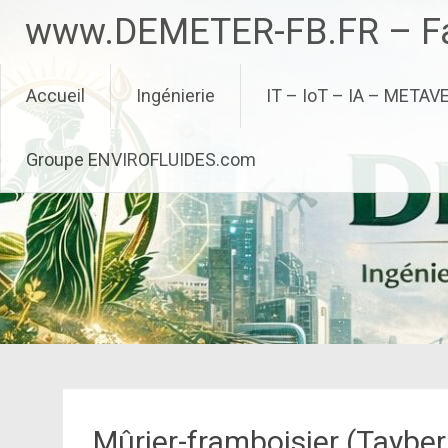
Aller
www.DEMETER-FB.FR – Fa
au
contenu
principal
Accueil
Ingénierie
IT – IoT – IA – METAV
Groupe ENVIROFLUIDES.com
Mûrier-framboisier (Tayber