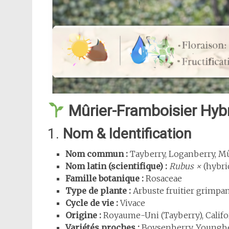
Mûrier-Framboisier Hyb
1.
Nom & Identification
Nom commun :
Tayberry, Loganberry, Mû
Nom latin (scientifique) :
Rubus ×
(hybri
Famille botanique :
Rosaceae
Type de plante :
Arbuste fruitier grimpa
Cycle de vie :
Vivace
Origine :
Royaume-Uni (Tayberry), Califo
Variétés proches :
Boysenberry, Youngb