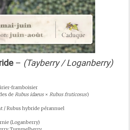
ride
–
(Tayberry / Loganberry)
rier-framboisier
des de
Rubus idaeus
×
Rubus fruticosus
)
nt / Rubus hybride pérannuel
rnie (Loganberry)
erry, Tummelberry