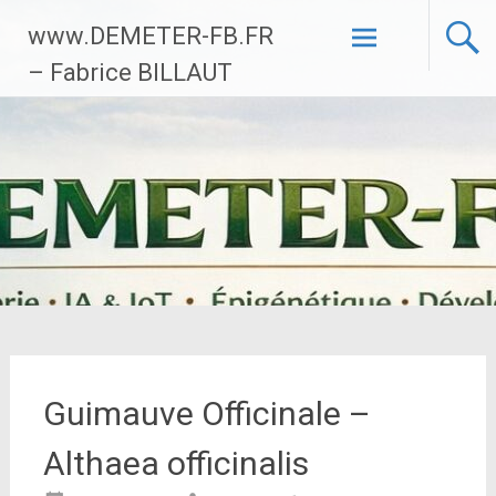
Aller
www.DEMETER-FB.FR
au
contenu
– Fabrice BILLAUT
principal
Guimauve Officinale –
Althaea officinalis