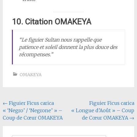
10. Citation OMAKEYA
“Le figuier Sultan nous rappelle que
patience et soleil donnent la plus douce des
récompenses.”
OMAKEYA
Navigation
←
Figuier Ficus carica
Figuier Ficus carica
« ‘Negro’ / ‘Negrone’ » –
« Longue d’Août » – Coup
de
Coup de Cœur OMAKEYA
de Cœur OMAKEYA
→
l'article