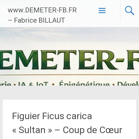
Aller
www.DEMETER-FB.FR
au
contenu
– Fabrice BILLAUT
principal
Figuier Ficus carica
« Sultan » – Coup de Cœur